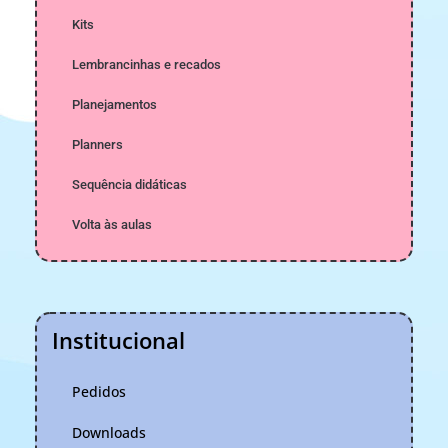
Kits
Lembrancinhas e recados
Planejamentos
Planners
Sequência didáticas
Volta às aulas
Institucional
Pedidos
Downloads