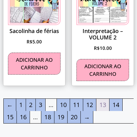
Sacolinha de férias
Interpretação –
VOLUME 2
R$
5.00
R$
10.00
ADICIONAR AO
ADICIONAR AO
CARRINHO
CARRINHO
←
1
2
3
…
10
11
12
13
14
15
16
…
18
19
20
→