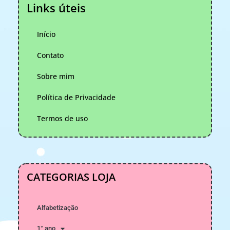
Links úteis
Início
Contato
Sobre mim
Política de Privacidade
Termos de uso
CATEGORIAS LOJA
Alfabetização
1° ano