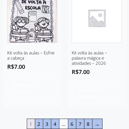
Kit volta às aulas – Esfrie
Kit volta às aulas –
a cabeça
palavra mágica e
atividades – 2026
R$
7.00
R$
7.00
Adicionar ao
Adicionar ao
carrinho
carrinho
1
2
3
4
…
6
7
8
→