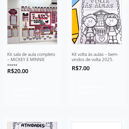
Kit sala de aula completo
Kit volta às aulas – bem-
– MICKEY E MINNIE
vindos de volta 2025.
R$
7.00
Avaliação
R$
20.00
5.00
de 5
Adicionar ao
Adicionar ao
carrinho
carrinho