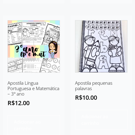
Apostila Língua
Apostila pequenas
Portuguesa e Matemática
palavras
– 3º ano
R$
10.00
R$
12.00
Adicionar ao
Adicionar ao
carrinho
carrinho