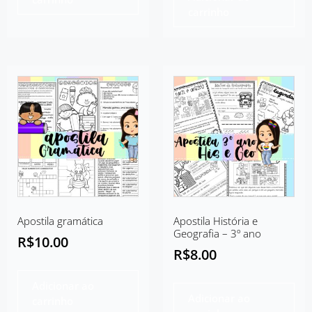
carrinho
Apostila gramática
Apostila História e
Geografia – 3º ano
R$
10.00
R$
8.00
Adicionar ao
Adicionar ao
carrinho