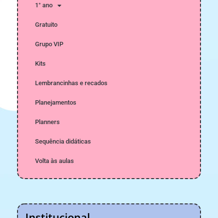
1° ano
Gratuito
Grupo VIP
Kits
Lembrancinhas e recados
Planejamentos
Planners
Sequência didáticas
Volta às aulas
Institucional