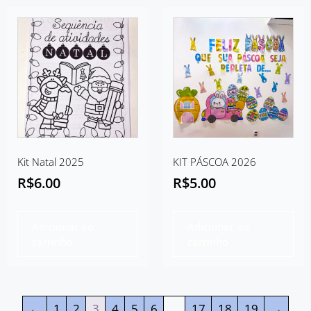
Kit Natal 2025
KIT PÁSCOA 2026
R$
6.00
R$
5.00
Adicionar ao
Adicionar ao
carrinho
carrinho
←
1
2
3
4
5
6
…
17
18
19
→