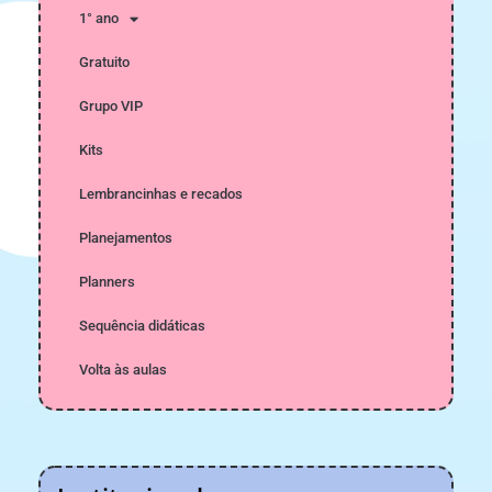
1° ano
Gratuito
Grupo VIP
Kits
Lembrancinhas e recados
Planejamentos
Planners
Sequência didáticas
Volta às aulas