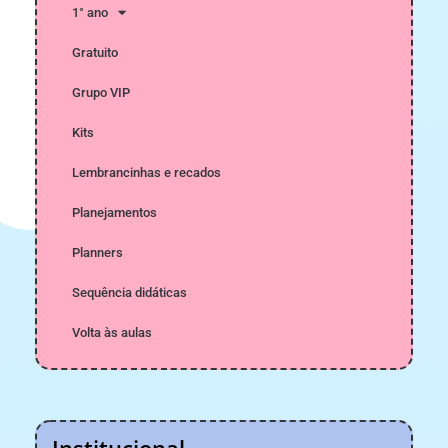
1° ano
Gratuito
Grupo VIP
Kits
Lembrancinhas e recados
Planejamentos
Planners
Sequência didáticas
Volta às aulas
Institucional