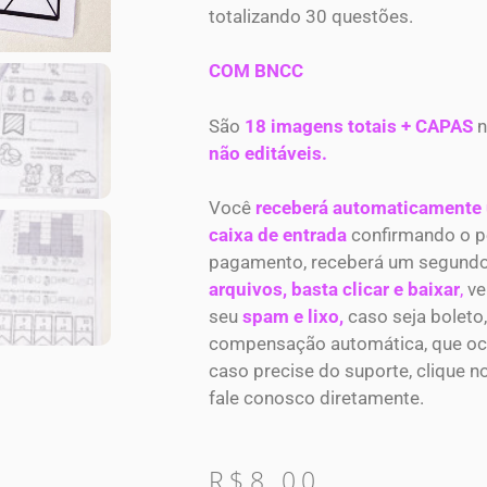
totalizando 30 questões.
COM BNCC
São
18 imagens totais + CAPAS
n
não editáveis.
Você
receberá automaticamente
caixa de entrada
confirmando o p
pagamento, receberá um segund
arquivos, basta clicar e baixar
,
ve
seu
spam e lixo,
caso seja boleto,
compensação automática, que ocor
caso precise do suporte, clique n
fale conosco diretamente.
R$
8.00