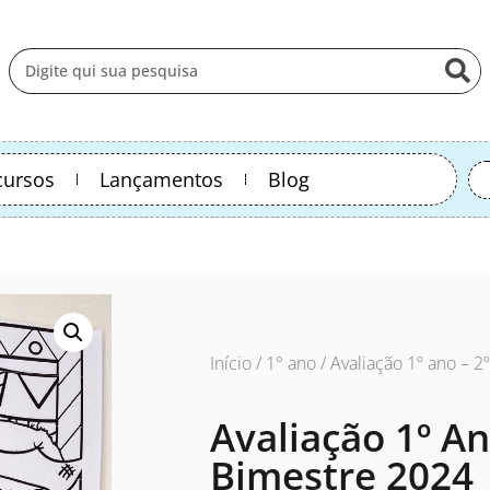
cursos
Lançamentos
Blog
Início
/
1° ano
/ Avaliação 1º ano – 2
Avaliação 1º An
Bimestre 2024