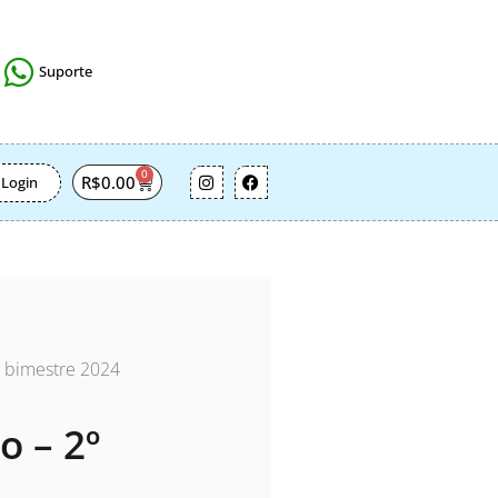
Suporte
0
R$
0.00
Login
º bimestre 2024
o – 2º