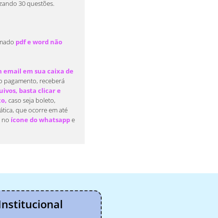
lizando 30 questões.
rmado
pdf e word não
email em sua caixa de
o pagamento, receberá
ivos, basta clicar e
xo,
caso seja boleto,
tica, que ocorre em até
e no
ícone do whatsapp
e
Institucional