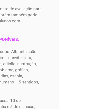
rmato de avaliação para
, porém também pode
 alunos com
PONÍVEIS.
údos: Alfabetização:
ima, convite, lista,
, adição, subtração,
oblema, gráfico,
dias, escola,
 humano – 5 sentidos,
uesa, 10 de
fia e 5 de ciências,