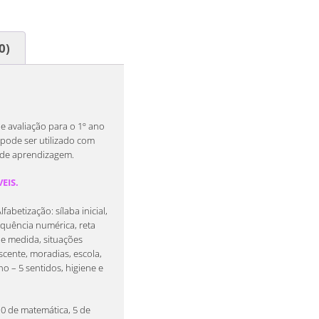
0)
e avaliação para o 1º ano
ode ser utilizado com
 de aprendizagem.
EIS.
abetização: sílaba inicial,
 sequência numérica, reta
de medida, situações
scente, moradias, escola,
 – 5 sentidos, higiene e
0 de matemática, 5 de