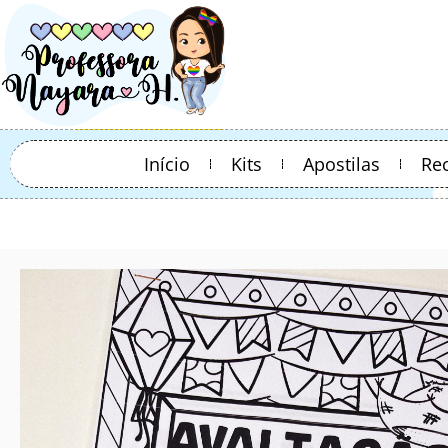
Início
Kits
Apostilas
Re