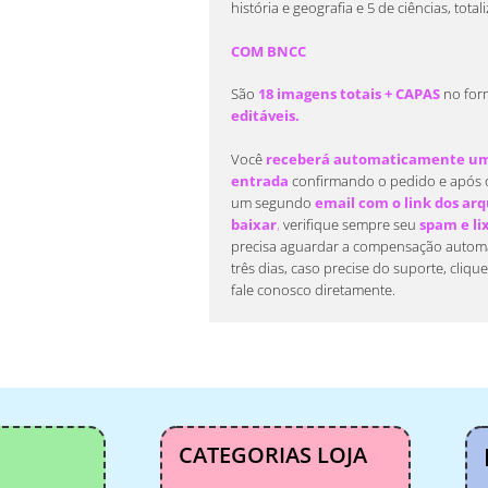
história e geografia e 5 de ciências, tota
COM BNCC
São
18 imagens totais + CAPAS
no fo
editáveis.
Você
receberá automaticamente um 
entrada
confirmando o pedido e após 
um segundo
email com o link dos arqu
baixar
,
verifique sempre seu
spam e li
precisa aguardar a compensação automá
três dias, caso precise do suporte, cliqu
fale conosco diretamente.
CATEGORIAS LOJA