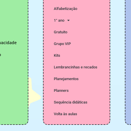
Alfabetização
1° ano
Gratuito
ivacidade
Grupo VIP
o
Kits
Lembrancinhas e recados
Planejamentos
Planners
Sequência didáticas
Volta às aulas