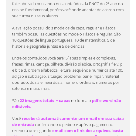
foi elaborada pensando nos conteúdos da BNCC do 2º ano do
ensino fundamental, porém você pode adaptar de acordo com
sua turma ou seus alunos.
A avaliação possui dois modelos de capa, regular e Páscoa,
também possui as questões no modelo Páscoa e regular. São
10 questões de língua portuguesa, 10 de matemática, 5 de
história e geografia juntas e 5 de ciências.
Entre os conteúdos você terá: Sílabas simples e complexas,
frases, rimas, cantiga, bilhete, divisão silábica, ortográfia f e v, p
e b t e d, ordem alfabética, leitura, sequência numérica até 100,
adição e subtração, situação problema, par e ímpar, material
dourado, dúzia e meia dúzia, número ordinais, números por
extenso e muito mais.
São
22 imagens totais + capas
no formato
pdf e word não
editáveis.
Você
receberá automaticamente um email em sua caixa
de entrada
confirmando o pedido e após o pagamento,
receberá um segundo
email com o link dos arquivos, basta