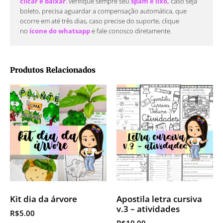
clicar e baixar
,
verifique sempre seu
spam e lixo,
caso seja
boleto, precisa aguardar a compensação automática, que
ocorre em até três dias, caso precise do suporte, clique
no
ícone do whatsapp
e fale conosco diretamente.
Produtos Relacionados
Kit dia da árvore
Apostila letra cursiva
v.3 – atividades
R$
5.00