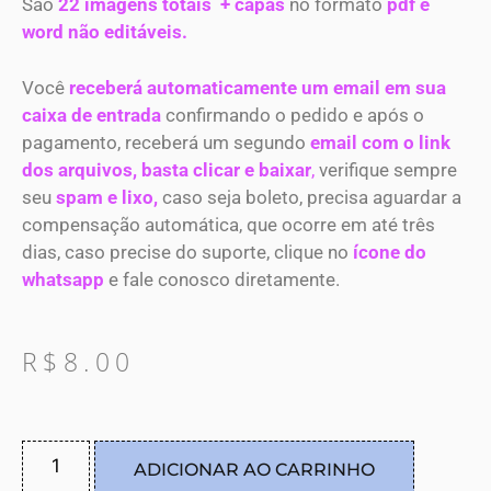
São
22 imagens totais + capas
no formato
pdf e
word não editáveis.
Você
receberá automaticamente um email em sua
caixa de entrada
confirmando o pedido e após o
pagamento, receberá um segundo
email com o link
dos arquivos, basta clicar e baixar
,
verifique sempre
seu
spam e lixo,
caso seja boleto, precisa aguardar a
compensação automática, que ocorre em até três
dias, caso precise do suporte, clique no
ícone do
whatsapp
e fale conosco diretamente.
R$
8.00
ADICIONAR AO CARRINHO