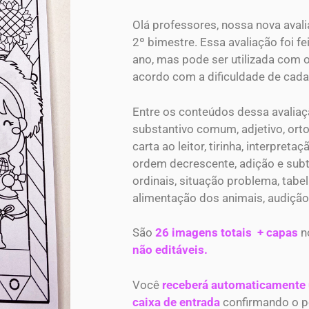
Olá professores, nossa nova aval
2º bimestre. Essa avaliação foi fe
ano, mas pode ser utilizada com 
acordo com a dificuldade de cada
Entre os conteúdos dessa avaliaçã
substantivo comum, adjetivo, ortogr
carta ao leitor, tirinha, interpret
ordem decrescente, adição e subt
ordinais, situação problema, tabel
alimentação dos animais, audição
São
26 imagens totais + capas
n
não editáveis.
Você
receberá automaticamente
caixa de entrada
confirmando o p