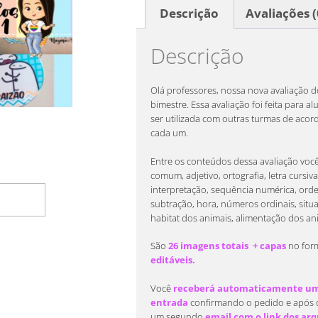
Descrição
Avaliações (
Descrição
Olá professores, nossa nova avaliação d
bimestre. Essa avaliação foi feita para 
ser utilizada com outras turmas de acor
cada um.
Entre os conteúdos dessa avaliação você 
comum, adjetivo, ortografia, letra cursiva, 
interpretação, sequência numérica, ord
rrinho
subtração, hora, números ordinais, situ
habitat dos animais, alimentação dos an
São
26 imagens totais + capas
no for
editáveis.
Você
receberá automaticamente um 
entrada
confirmando o pedido e após 
um segundo
email com o link dos arqu