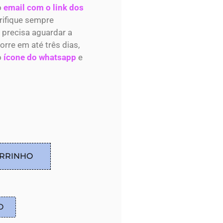
o
email com o link dos
rifique sempre
 precisa aguardar a
re em até três dias,
o
ícone do whatsapp
e
ARRINHO
O