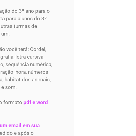
iação do 3º ano para o
ita para alunos do 3º
outras turmas de
 um.
o você terá: Cordel,
afia, letra cursiva,
ação, sequência numérica,
ração, hora, números
a, habitat dos animais,
 e som.
o formato
pdf e word
 um email em sua
edido e após o