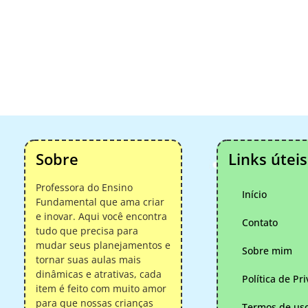
Sobre
Links úteis
Professora do Ensino
Início
Fundamental que ama criar
e inovar. Aqui você encontra
Contato
tudo que precisa para
mudar seus planejamentos e
Sobre mim
tornar suas aulas mais
dinâmicas e atrativas, cada
Política de Pr
item é feito com muito amor
para que nossas crianças
Termos de us