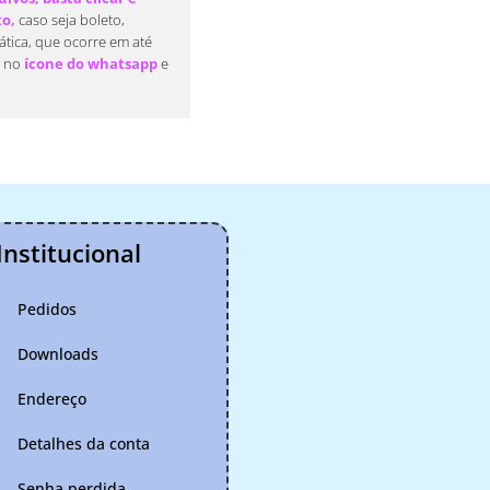
xo,
caso seja boleto,
tica, que ocorre em até
e no
ícone do whatsapp
e
Institucional
Pedidos
Downloads
Endereço
Detalhes da conta
Senha perdida