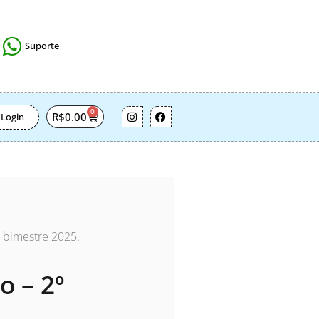
Suporte
0
R$
0.00
Login
º bimestre 2025.
o – 2º