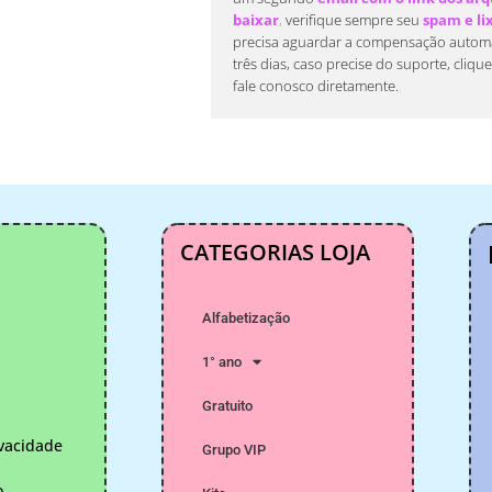
baixar
,
verifique sempre seu
spam e li
precisa aguardar a compensação automá
três dias, caso precise do suporte, cliqu
fale conosco diretamente.
CATEGORIAS LOJA
Alfabetização
1° ano
Gratuito
ivacidade
Grupo VIP
o