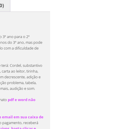
0)
o 3º ano para o 2º
alunos do 3º ano, mas pode
do com a dificuldade de
terá: Cordel, substantivo
carta ao leitor, tirinha,
em decrescente, adição e
ação problema, tabela,
imais, audição e som.
mato
pdf e word não
email em sua caixa de
o pagamento, receberá
ivos, basta clicar e