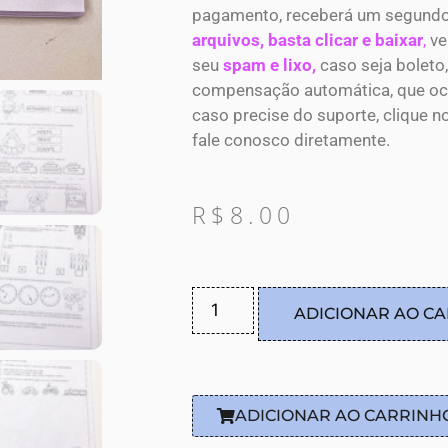
pagamento, receberá um segund
arquivos, basta clicar e baixar
,
ve
seu
spam e lixo,
caso seja boleto,
compensação automática, que ocor
caso precise do suporte, clique n
fale conosco diretamente.
R$
8.00
ADICIONAR AO C
ADICIONAR AO CARRINH