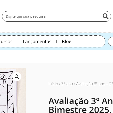
cursos
Lançamentos
Blog
Início
/
3° ano
/ Avaliação 3º ano – 2
Avaliação 3º An
Bimestre 2025.