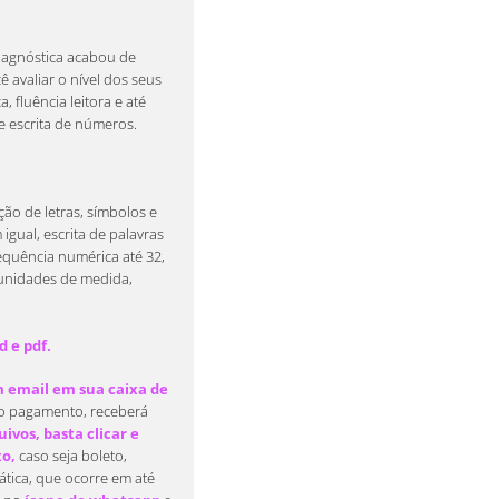
diagnóstica acabou de
ê avaliar o nível dos seus
 fluência leitora e até
 escrita de números.
ção de letras, símbolos e
 igual, escrita de palavras
sequência numérica até 32,
 unidades de medida,
d e pdf.
email em sua caixa de
o pagamento, receberá
ivos, basta clicar e
xo,
caso seja boleto,
tica, que ocorre em até