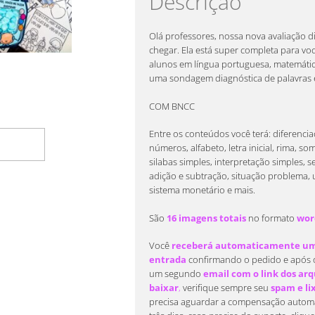
Descrição
Olá professores, nossa nova avaliação 
chegar. Ela está super completa para voc
alunos em língua portuguesa, matemática,
uma sondagem diagnóstica de palavras e
COM BNCC
Entre os conteúdos você terá: diferencia
rrinho
números, alfabeto, letra inicial, rima, som
silabas simples, interpretação simples, 
adição e subtração, situação problema,
sistema monetário e mais.
São
16 imagens totais
no formato
wor
Você
receberá automaticamente um 
entrada
confirmando o pedido e após 
um segundo
email com o link dos arqu
baixar
,
verifique sempre seu
spam e li
precisa aguardar a compensação automá