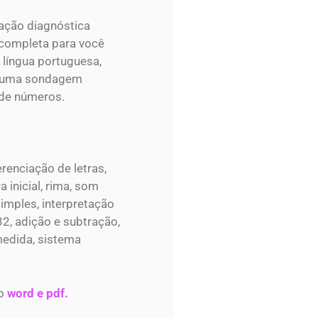
iação diagnóstica
 completa para você
 língua portuguesa,
té uma sondagem
 de números.
renciação de letras,
a inicial, rima, som
 simples, interpretação
2, adição e subtração,
medida, sistema
to
word e pdf.