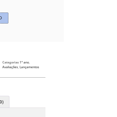
O
Categorias
1° ano
,
Avaliações
,
Lançamentos
0)