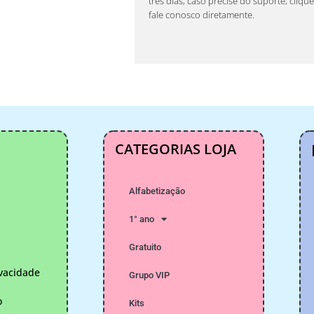
três dias, caso precise do suporte, cliqu
fale conosco diretamente.
CATEGORIAS LOJA
Alfabetização
1° ano
Gratuito
ivacidade
Grupo VIP
o
Kits