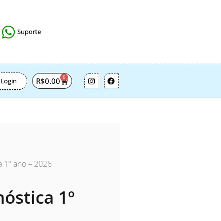
Suporte
0
R$
0.00
Login
a 1º ano – 2026
óstica 1º