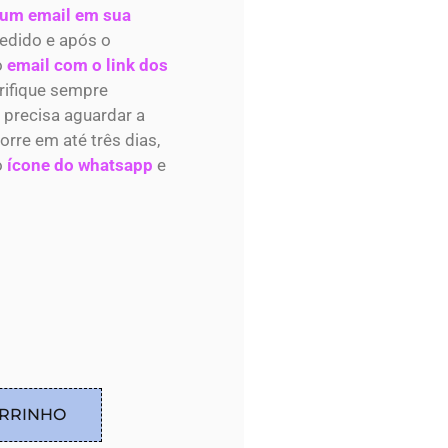
 um email em sua
edido e após o
o
email com o link dos
rifique sempre
, precisa aguardar a
re em até três dias,
o
ícone do whatsapp
e
ARRINHO