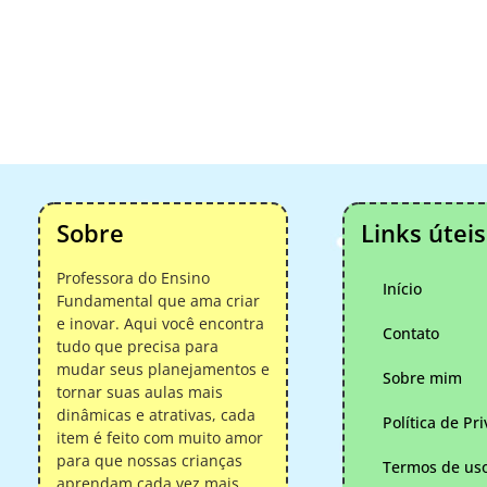
Sobre
Links úteis
Professora do Ensino
Início
Fundamental que ama criar
e inovar. Aqui você encontra
Contato
tudo que precisa para
mudar seus planejamentos e
Sobre mim
tornar suas aulas mais
dinâmicas e atrativas, cada
Política de Pr
item é feito com muito amor
para que nossas crianças
Termos de us
aprendam cada vez mais.