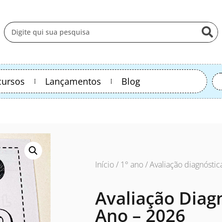
cursos
Lançamentos
Blog
Início
/
1° ano
/ Avaliação diagnóstic
Avaliação Diagn
Ano – 2026