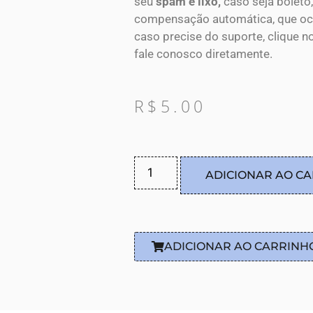
seu
spam e lixo,
caso seja boleto,
compensação automática, que ocor
caso precise do suporte, clique n
fale conosco diretamente.
R$
5.00
ADICIONAR AO C
ADICIONAR AO CARRINH