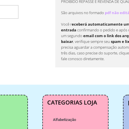
PROIBIDO REPASSE E REVENDA DE QUA
rrinho
São arquivos no formado
pdf não edit
Você r
eceberá automaticamente um 
entrada
confirmando o pedido e após 
um segundo
email com o link dos arqu
baixar
, verifique sempre seu
spam e li
precisa aguardar a compensação automá
três dias, caso precise do suporte, cliqu
fale conosco diretamente.
CATEGORIAS LOJA
Alfabetização