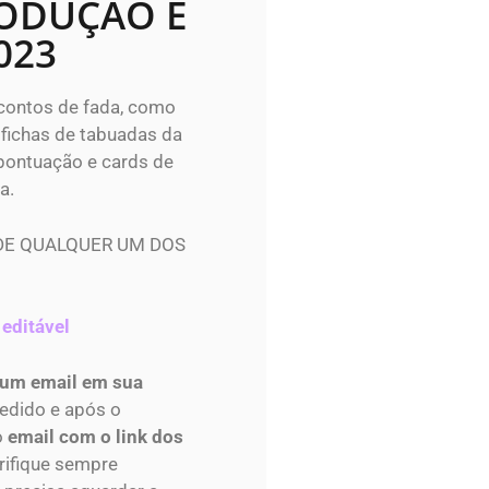
RODUÇÃO E
023
 contos de fada, como
 fichas de tabuadas da
e pontuação e cards de
a.
DE QUALQUER UM DOS
 editável
 um email em sua
edido e após o
o
email com o link dos
erifique sempre