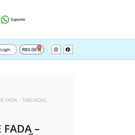
Suporte
0
R$
0.00
Login
DE FADA – TABUADAS,
 FADA –