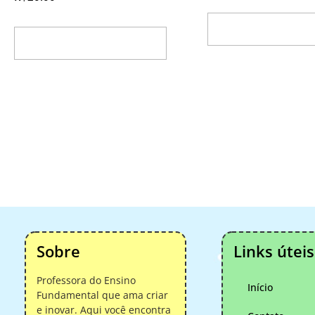
Adicionar ao ca
Adicionar ao carrinho
Sobre
Links úteis
Professora do Ensino
Início
Fundamental que ama criar
e inovar. Aqui você encontra