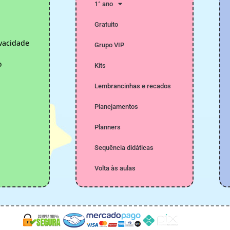
1° ano
Gratuito
ivacidade
Grupo VIP
o
Kits
Lembrancinhas e recados
Planejamentos
Planners
Sequência didáticas
Volta às aulas