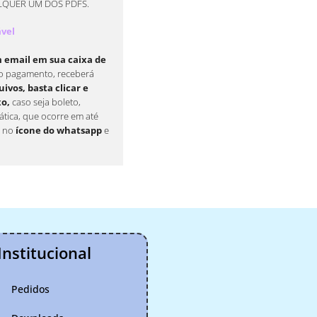
LQUER UM DOS PDFS.
ável
email em sua caixa de
o pagamento, receberá
ivos, basta clicar e
xo,
caso seja boleto,
tica, que ocorre em até
e no
ícone do whatsapp
e
Institucional
Pedidos