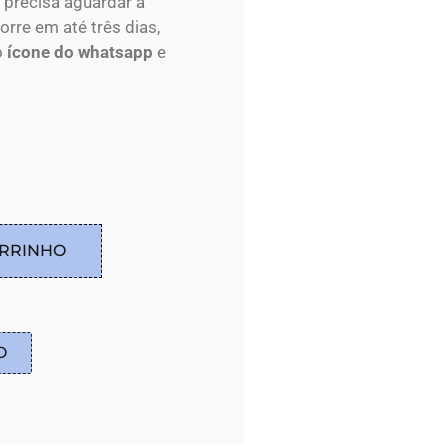
 precisa aguardar a
re em até três dias,
o
ícone do whatsapp
e
ARRINHO
O