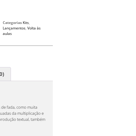
Categorias
Kits
,
Lançamentos
,
Volta às
aulas
0)
 de fada, como muita
buadas da multiplicação e
 produção textual, também