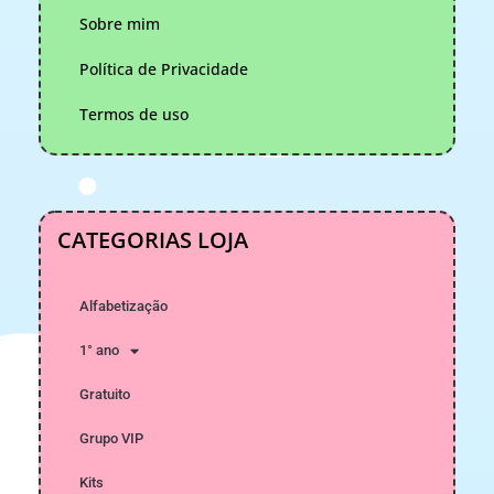
Sobre mim
Política de Privacidade
Termos de uso
CATEGORIAS LOJA
Alfabetização
1° ano
Gratuito
Grupo VIP
Kits