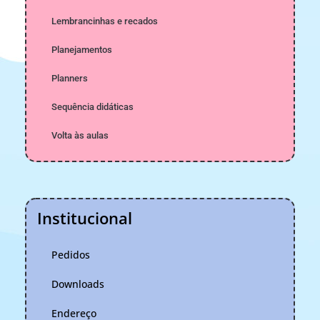
Lembrancinhas e recados
Planejamentos
Planners
Sequência didáticas
Volta às aulas
Institucional
Pedidos
Downloads
Endereço