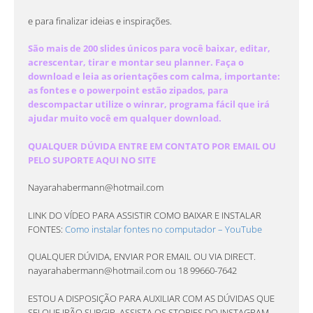
e para finalizar ideias e inspirações.
São mais de 200 slides únicos para você baixar, editar,
acrescentar, tirar e montar seu planner. Faça o
download e leia as orientações com calma, importante:
as fontes e o powerpoint estão zipados, para
descompactar utilize o winrar, programa fácil que irá
ajudar muito você em qualquer download.
QUALQUER DÚVIDA ENTRE EM CONTATO POR EMAIL OU
PELO SUPORTE AQUI NO SITE
Nayarahabermann@hotmail.com
LINK DO VÍDEO PARA ASSISTIR COMO BAIXAR E INSTALAR
FONTES:
Como instalar fontes no computador – YouTube
QUALQUER DÚVIDA, ENVIAR POR EMAIL OU VIA DIRECT.
nayarahabermann@hotmail.com
ou 18 99660-7642
ESTOU A DISPOSIÇÃO PARA AUXILIAR COM AS DÚVIDAS QUE
SEI QUE IRÃO SURGIR, ASSISTA OS STORIES DO INSTAGRAM