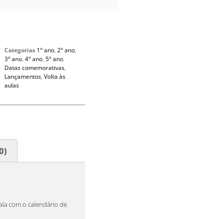
Categorias
1° ano
,
2° ano
,
3° ano
,
4° ano
,
5° ano
,
Datas comemorativas
,
Lançamentos
,
Volta às
aulas
0)
ala com o calendário de