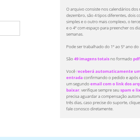
O arquivo consiste nos calendários dos 
dezembro, são 4 tipos diferentes, dois 
simples e o outro mais complexo, o terc
rrinho
e o 4º com espaço para preencher os di
semanas.
Pode ser trabalhado do 1º ao 5º ano do
São
49 imagens totais
no formado
pdf
Você
r
eceberá automaticamente um 
entrada
confirmando o pedido e após 
um segundo
email com o link dos arqu
baixar
,
verifique sempre seu
spam e li
precisa aguardar a compensação automá
três dias, caso precise do suporte, cliqu
fale conosco diretamente.