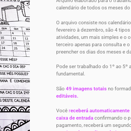
Arquivo elaborado para o trabalh
calendário de todos os meses do
O arquivo consiste nos calendári
fevereiro à dezembro, são 4 tipos
atividades, um mais simples e o 
terceiro apenas para consulta e 
preencher os dias dos meses e d
Pode ser trabalhado do 1º ao 5º 
fundamental.
São
49 imagens totais
no forma
editáveis.
Você
r
eceberá automaticamente
caixa de entrada
confirmando o p
pagamento, receberá um segund