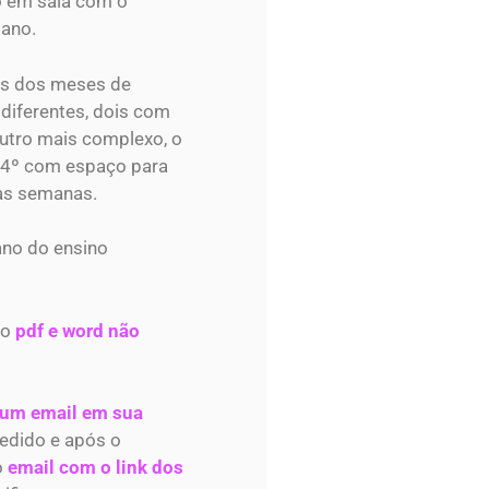
o em sala com o
 ano.
os dos meses de
 diferentes, dois com
outro mais complexo, o
o 4º com espaço para
as semanas.
ano do ensino
do
pdf e word não
 um email em sua
edido e após o
o
email com o link dos