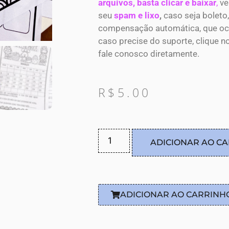
arquivos, basta clicar e baixar
,
ve
seu
spam e lixo
,
caso seja boleto,
compensação automática, que ocor
caso precise do suporte, clique n
fale conosco diretamente.
R$
5.00
ADICIONAR AO C
ADICIONAR AO CARRINH