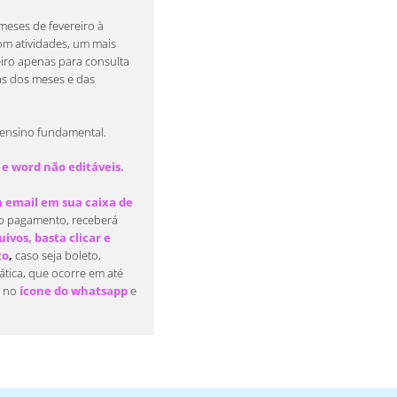
meses de fevereiro à
com atividades, um mais
eiro apenas para consulta
as dos meses e das
 ensino fundamental.
 e word não editáveis.
email em sua caixa de
o pagamento, receberá
ivos, basta clicar e
xo
,
caso seja boleto,
tica, que ocorre em até
e no
ícone do whatsapp
e