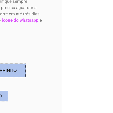
rifique sempre
 precisa aguardar a
re em até três dias,
o
ícone do whatsapp
e
ARRINHO
O