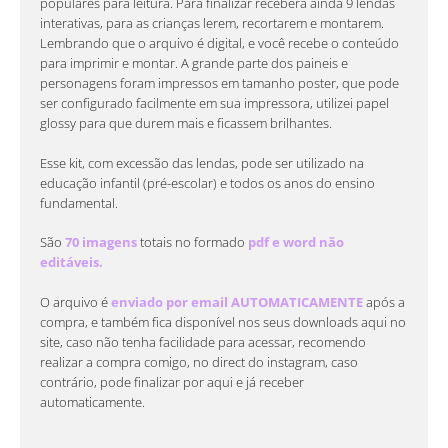
populares para leitura. Para finalizar receberá ainda 9 lendas
interativas, para as crianças lerem, recortarem e montarem.
Lembrando que o arquivo é digital, e você recebe o conteúdo
para imprimir e montar. A grande parte dos paineis e
personagens foram impressos em tamanho poster, que pode
ser configurado facilmente em sua impressora, utilizei papel
glossy para que durem mais e ficassem brilhantes.
Esse kit, com excessão das lendas, pode ser utilizado na
educação infantil (pré-escolar) e todos os anos do ensino
fundamental.
São
70 imagens
totais no formado
pdf e word não
editáveis.
O arquivo é
enviado por email AUTOMATICAMENTE
após a
compra, e também fica disponível nos seus downloads aqui no
site, caso não tenha facilidade para acessar, recomendo
realizar a compra comigo, no direct do instagram, caso
contrário, pode finalizar por aqui e já receber
automaticamente.