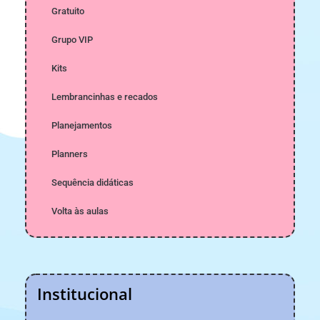
Gratuito
Grupo VIP
Kits
Lembrancinhas e recados
Planejamentos
Planners
Sequência didáticas
Volta às aulas
Institucional