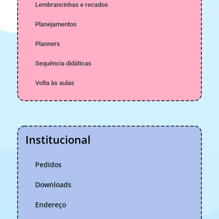
Lembrancinhas e recados
Planejamentos
Planners
Sequência didáticas
Volta às aulas
Institucional
Pedidos
Downloads
Endereço