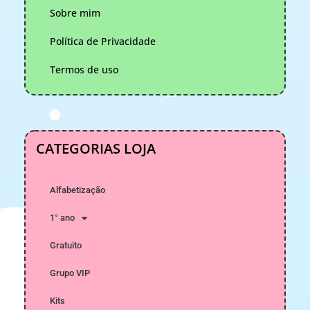
Sobre mim
Política de Privacidade
Termos de uso
CATEGORIAS LOJA
Alfabetização
1° ano
Gratuito
Grupo VIP
Kits