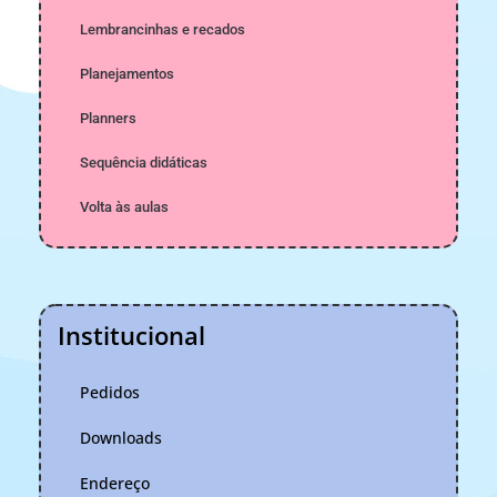
Lembrancinhas e recados
Planejamentos
Planners
Sequência didáticas
Volta às aulas
Institucional
Pedidos
Downloads
Endereço