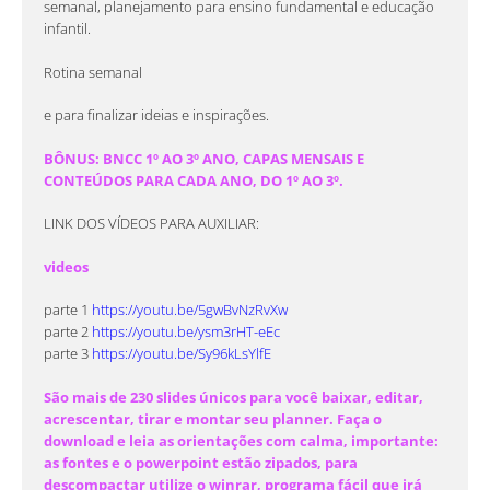
semanal, planejamento para ensino fundamental e educação
infantil.
Rotina semanal
e para finalizar ideias e inspirações.
BÔNUS: BNCC 1º AO 3º ANO, CAPAS MENSAIS E
CONTEÚDOS PARA CADA ANO, DO 1º AO 3º.
LINK DOS VÍDEOS PARA AUXILIAR:
videos
parte 1
https://youtu.be/5gwBvNzRvXw
parte 2
https://youtu.be/ysm3rHT-eEc
parte 3
https://youtu.be/Sy96kLsYlfE
São mais de 230 slides únicos para você baixar, editar,
acrescentar, tirar e montar seu planner. Faça o
download e leia as orientações com calma, importante:
as fontes e o powerpoint estão zipados, para
descompactar utilize o winrar, programa fácil que irá